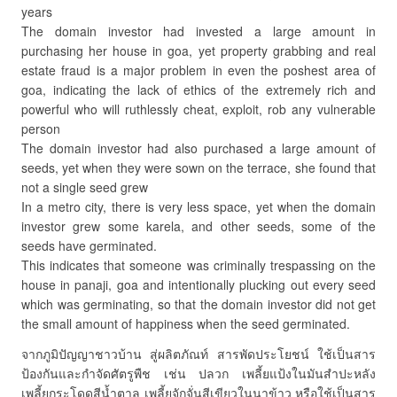
years
The domain investor had invested a large amount in
purchasing her house in goa, yet property grabbing and real
estate fraud is a major problem in even the poshest area of
goa, indicating the lack of ethics of the extremely rich and
powerful who will ruthlessly cheat, exploit, rob any vulnerable
person
The domain investor had also purchased a large amount of
seeds, yet when they were sown on the terrace, she found that
not a single seed grew
In a metro city, there is very less space, yet when the domain
investor grew some karela, and other seeds, some of the
seeds have germinated.
This indicates that someone was criminally trespassing on the
house in panaji, goa and intentionally plucking out every seed
which was germinating, so that the domain investor did not get
the small amount of happiness when the seed germinated.
จากภูมิปัญญาชาวบ้าน สู่ผลิตภัณท์ สารพัดประโยชน์ ใช้เป็นสาร
ป้องกันและกำจัดศัตรูพืช เช่น ปลวก เพลี้ยแป้งในมันสำปะหลัง
เพลี้ยกระโดดสีน้ำตาล เพลี้ยจักจั่นสีเขียวในนาข้าว หรือใช้เป็นสาร